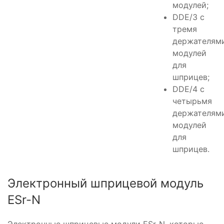
модулей;
DDE/3 с
тремя
держателям
модулей
для
шприцев;
DDE/4 с
четырьмя
держателям
модулей
для
шприцев.
Электронный шприцевой модуль
ESr-N