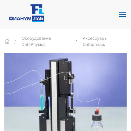
Оборудование
Аксессуары
DataPhysics
Dataphisics