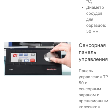
°C;
Диаметр
сосудов
для
образцов:
50 мм.
Сенсорная
панель
управления
Панель
управления TP
50 с
сенсорным
экраном и
прецизионным
колесиком