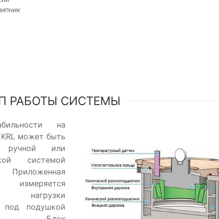
шипник
П РАБОТЫ СИСТЕМЫ
абильности на
 KRL может быть
н ручной или
ской системой
. Приложенная
 измеряется
м нагрузки
н под подушкой
ика). Блок