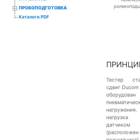
роликопод
ПРОБОПОДГОТОВКА
Каталоги PDF
ПРИНЦИ
Тестер ст
сдвиг Ducom
оборудова
пневматиче
нагружения
нагрузка
датчико
(расположе
подшипн