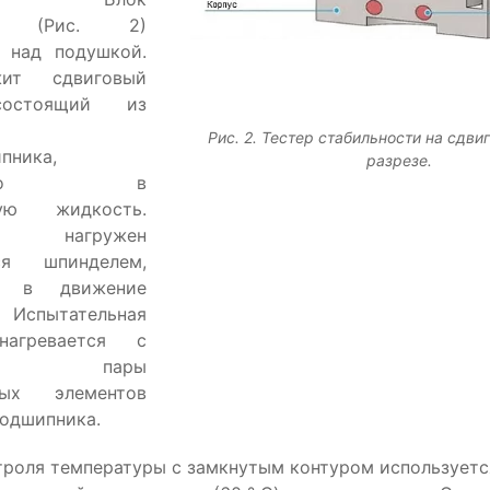
ка (Рис. 2)
 над подушкой.
ит сдвиговый
состоящий из
Рис. 2. Тестер стабильности на сдви
пника,
разрезе.
енного в
ную жидкость.
к нагружен
ся шпинделем,
м в движение
 Испытательная
нагревается с
ью пары
ьных элементов
подшипника.
троля температуры с замкнутым контуром используетс