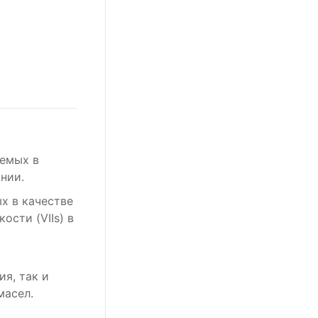
и
уемых в
нии.
х в качестве
ости (VIIs) в
я, так и
масел.