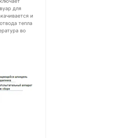
включает
вуар для
акачивается и
отвода тепла
ература во