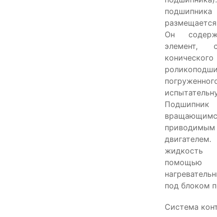
подшипни
размещается
Он содерж
элемент, 
конического
роликоподши
погруж
испытатель
Подшипни
вращающим
приводимы
двигателем.
жидкость 
помощ
нагревател
под блоком 
Система кон