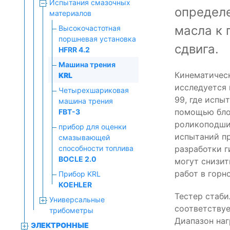
Испытания смазочных
определе
материалов
масла к 
Высокочастотная
поршневая установка
сдвига.
HFRR 4.2
Машина трения
Кинематическ
KRL
исследуется 
Четырехшариковая
99, где испы
машина трения
помощью бло
FBT-3
роликоподши
прибор для оценки
испытаний пр
смазывающей
способности топлива
разработки г
BOCLE 2.0
могут снизит
работ в гор
Прибор KRL
KOEHLER
Тестер стаби
Универсальные
соответствуе
трибометры
Диапазон наг
ЭЛЕКТРОННЫЕ