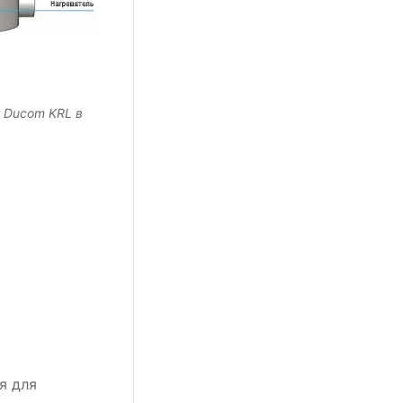
г Ducom KRL в
я для