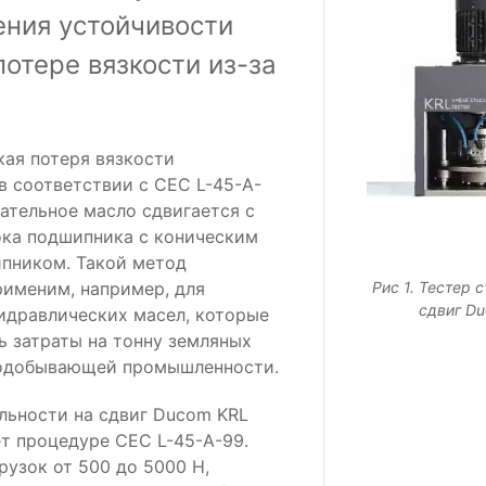
ния устойчивости
потере вязкости из-за
ая потеря вязкости
в соответствии с CEC L-45-A-
тательное масло сдвигается с
ка подшипника с коническим
пником. Такой метод
именим, например, для
Рис 1. Тестер 
сдвиг Du
идравлических масел, которые
ь затраты на тонну земляных
нодобывающей промышленности.
льности на сдвиг Ducom KRL
т процедуре CEC L-45-A-99.
рузок от 500 до 5000 Н,