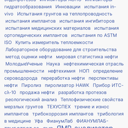
гидратообразования
Инновации
испытания in-
vivo
Испытания грунтов на теплопроводность
испытания имплантов
испытания ингибиторов
испытания медицинских материалов
испытания
ортопедических имплантов
испытания по ASTM
ISO
Купить измеритель теплоемкости
Лабораторное оборудование для строительства
метод оценки нефти
мировая статистика нефти
МолодыеУченые
Наука
нефтехимическая отрасль
промышленности
нефтехимия
НОП
определение
сероводорода
переработка нефти
перспективы
нефти
Пиролиз
пиролизатор HAWK
Прибор ИТС-
сλ-10
продажа нефти
разработка протезов
реологический анализ
Теплофизические свойства
мерзлых грунтов
ТЕХУСПЕХ
трение и износ
имплантов
трибокоррозия имплантов
трибология
в медицине
Уфа
ФианумЛаб
ФИАНУМЛАБ-