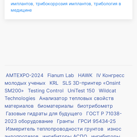
имплантов
,
трибокоррозия имплантов
,
трибология в
медицине
AMTEXPO-2024
Fianum Lab
HAWK
IV Конгресс
молодых ученых
KRL
SLS 3D-принтер «Onsint
SM200»
Testing Control
UniTest 150
Wildcat
Technologies
Анализатор тепловых свойств
материалов
биоматериалы
биотрибометр
Газовые гидраты для будущего
ГОСТ Р 71038-
2023 оборудование
Гранты
ГРСИ 95434-25
Измеритель теплопроводности грунтов
износ
эндопротезов
ингибиторы АСПО
ингибиторы