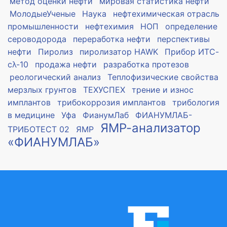
метод оценки нефти
мировая статистика нефти
МолодыеУченые
Наука
нефтехимическая отрасль
промышленности
нефтехимия
НОП
определение
сероводорода
переработка нефти
перспективы
нефти
Пиролиз
пиролизатор HAWK
Прибор ИТС-
сλ-10
продажа нефти
разработка протезов
реологический анализ
Теплофизические свойства
мерзлых грунтов
ТЕХУСПЕХ
трение и износ
имплантов
трибокоррозия имплантов
трибология
в медицине
Уфа
ФианумЛаб
ФИАНУМЛАБ-
ЯМР-анализатор
ТРИБОТЕСТ 02
ЯМР
«ФИАНУМЛАБ»