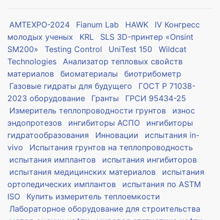
AMTEXPO-2024
Fianum Lab
HAWK
IV Конгресс
молодых ученых
KRL
SLS 3D-принтер «Onsint
SM200»
Testing Control
UniTest 150
Wildcat
Technologies
Анализатор тепловых свойств
материалов
биоматериалы
биотрибометр
Газовые гидраты для будущего
ГОСТ Р 71038-
2023 оборудование
Гранты
ГРСИ 95434-25
Измеритель теплопроводности грунтов
износ
эндопротезов
ингибиторы АСПО
ингибиторы
гидратообразования
Инновации
испытания in-
vivo
Испытания грунтов на теплопроводность
испытания имплантов
испытания ингибиторов
испытания медицинских материалов
испытания
ортопедических имплантов
испытания по ASTM
ISO
Купить измеритель теплоемкости
Лабораторное оборудование для строительства