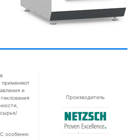
в
й применяют
авления и
Производитель
стеклования
чности,
 сырья/
C особенно