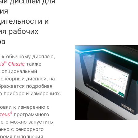
ый дисплей для
ия
ительности и
ия рабочих
ов
 к обычному дисплею,
®
is
Classic
также
я опциональный
енсорный дисплей, на
бражается подробная
 приборе и измерениях.
овки к измерению с
®
teus
программного
 его можно запустить
нно с сенсорного
время выполнения