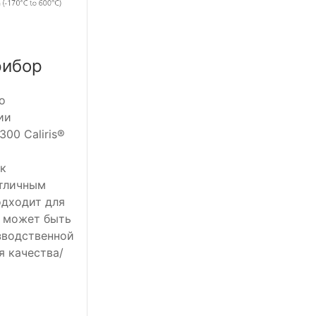
рибор
о
ии
00 Caliris®
ак
отличным
одходит для
и может быть
зводственной
я качества/