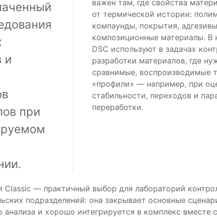
важен там, где свойства матер
наченный
от термической истории: поли
едования
компаунды, покрытия, адгезивы
композиционные материалы. В
х
DSC используют в задачах конт
 и
разработки материалов, где ну
сравнимые, воспроизводимые 
«профили» — например, при оц
ов
стабильности, переходов и па
переработки.
лов при
ируемом
нии.
 Classic — практичный выбор для лабораторий контро
ьских подразделений: она закрывает основные сценар
 анализа и хорошо интегрируется в комплекс вместе 