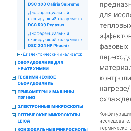
предназ
DSC 300 Caliris Supreme
Дифференциальный
для иссл
сканирующий калориметр
тепловы
DSC 500 Pegasus
Дифференциальный
эффектов
сканирующий калориметр
фазовых
DSC 204 HP Phoenix
Диэлектрический анализатор
переход
ОБОРУДОВАНИЕ ДЛЯ
материа
НЕФТЕХИМИИ
контрол
ГЕОХИМИЧЕСКОЕ
ОБОРУДОВАНИЕ
нагреве/
ТРИБОМЕТРЫ И МАШИНЫ
охлажде
ТРЕНИЯ
ЭЛЕКТРОННЫЕ МИКРОСКОПЫ
Конфигурация
ОПТИЧЕСКИЕ МИКРОСКОПЫ
исследовател
LEICA
термического
КОНФОКАЛЬНЫЕ МИКРОСКОПЫ