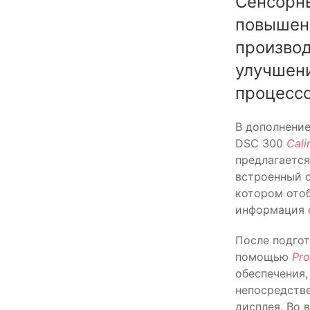
Сенсорн
повышен
производ
улучшен
процесс
В дополнение
DSC 300
Calir
предлагаетс
встроенный с
котором ото
информация о
После подгот
помощью
Pro
обеспечения,
непосредстве
дисплея. Во 