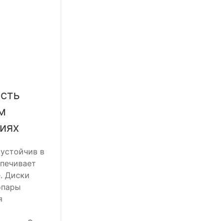
сть
м
иях
устойчив в
спечивает
. Диски
опары
я