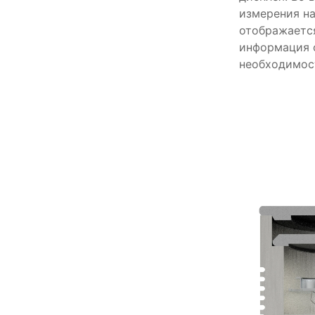
измерения н
отображаетс
информация 
необходимост