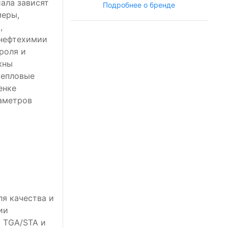
иала зависят
Подробнее о бренде
меры,
,
 нефтехимии
роля и
жны
тепловые
енке
раметров
ля качества и
ии
с TGA/STA и