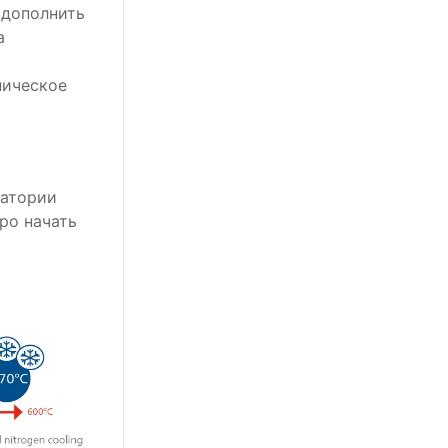
 дополнить
а
ническое
ратории
ро начать